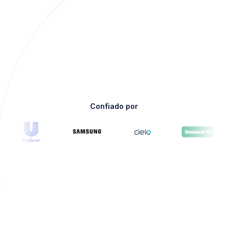
entre sí. Nuestro ecosistema entrega
control total de tu evento.
Descargar informe
Ten de forma fácil
6.750
todos los números
13.272
Confiado por
de tu evento
8/8/2026